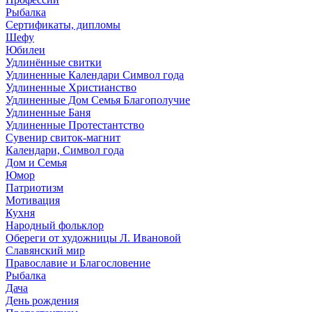
Рыбалка
Сертификаты, дипломы
Шефу
Юбилеи
Удлинённые свитки
Удлиненные Календари Символ года
Удлиненные Христианство
Удлиненные Дом Семья Благополучие
Удлиненные Баня
Удлиненные Протестантство
Сувенир свиток-магнит
Календари, Символ года
Дом и Семья
Юмор
Патриотизм
Мотивация
Кухня
Народный фольклор
Обереги от художницы Л. Ивановой
Славянский мир
Православие и Благословение
Рыбалка
Дача
День рождения