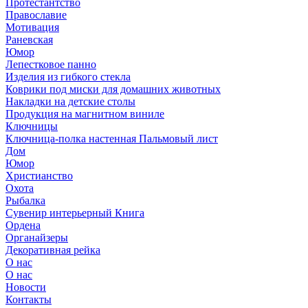
Протестантство
Православие
Мотивация
Раневская
Юмор
Лепестковое панно
Изделия из гибкого стекла
Коврики под миски для домашних животных
Накладки на детские столы
Продукция на магнитном виниле
Ключницы
Ключница-полка настенная Пальмовый лист
Дом
Юмор
Христианство
Охота
Рыбалка
Сувенир интерьерный Книга
Ордена
Органайзеры
Декоративная рейка
О нас
О нас
Новости
Контакты