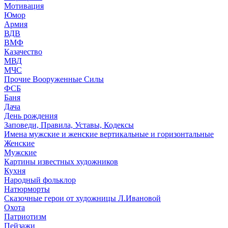
Мотивация
Юмор
Армия
ВДВ
ВМФ
Казачество
МВД
МЧС
Прочие Вооруженные Силы
ФСБ
Баня
Дача
День рождения
Заповеди, Правила, Уставы, Кодексы
Имена мужские и женские вертикальные и горизонтальные
Женские
Мужские
Картины известных художников
Кухня
Народный фольклор
Натюрморты
Сказочные герои от художницы Л.Ивановой
Охота
Патриотизм
Пейзажи