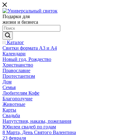
Подарки для
жизни и бизнеса
Каталог
Свитки формата А3 и А4
Календари
Новый год, Рождество
Христианство
Православие
Протестантизм
Дом
Семья
Любителям Кофе
Благополучие
Животные
Карты
Свадьба
Напутствия, наказы, пожелания
Юбилеи свадеб по годам
8 Марта, День Святого Валентина
23 февраля