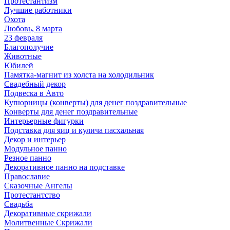
Протестантизм
Лучшие работники
Охота
Любовь, 8 марта
23 февраля
Благополучие
Животные
Юбилей
Памятка-магнит из холста на холодильник
Свадебный декор
Подвеска в Авто
Купюрницы (конверты) для денег поздравительные
Конверты для денег поздравительные
Интерьерные фигурки
Подставка для яиц и кулича пасхальная
Декор и интерьер
Модульное панно
Резное панно
Декоративное панно на подставке
Православие
Сказочные Ангелы
Протестантство
Свадьба
Декоративные скрижали
Молитвенные Скрижали