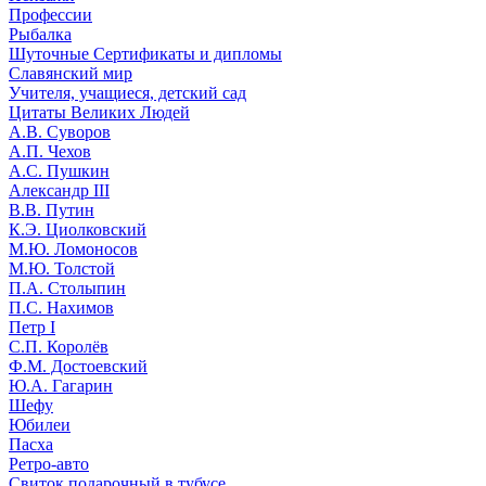
Профессии
Рыбалка
Шуточные Сертификаты и дипломы
Славянский мир
Учителя, учащиеся, детский сад
Цитаты Великих Людей
А.В. Суворов
А.П. Чехов
А.С. Пушкин
Александр III
В.В. Путин
К.Э. Циолковский
М.Ю. Ломоносов
М.Ю. Толстой
П.А. Столыпин
П.С. Нахимов
Петр I
С.П. Королёв
Ф.М. Достоевский
Ю.А. Гагарин
Шефу
Юбилеи
Пасха
Ретро-авто
Свиток подарочный в тубусе