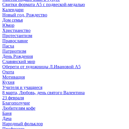
Свитки формата А5 с подвеской-медалью
Календари
Новый год, Рождество
Дом семья
Юмор
Христианство
Протестантизм
Православие
Пасха
Патриотизм
День Рождения
Славянский мир
Обереги от художницы Л.Ивановой А5
Охота
Мотивация
Кухня
Учителя и учащиеся
8 марта, Любовь, день святого Валентина
23 февраля
Благополучие
Любителям кофе
Баня
Дача
Народный фольклор
Профессии