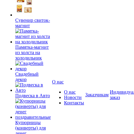
Сувенир свиток-
магнит
Памятка-магнит
из холста на
холодильник
Свадебный
декор
О нас
О нас
Индивидуа
Заказчикам
Подвеска в Авто
Новости
заказ
Контакты
Купюрницы
(конверты) для
денег