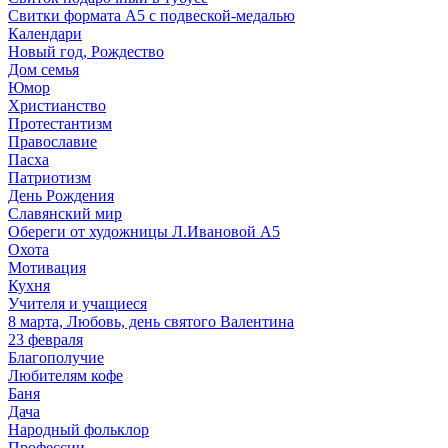
Свитки формата А5 с подвеской-медалью
Календари
Новый год, Рождество
Дом семья
Юмор
Христианство
Протестантизм
Православие
Пасха
Патриотизм
День Рождения
Славянский мир
Обереги от художницы Л.Ивановой А5
Охота
Мотивация
Кухня
Учителя и учащиеся
8 марта, Любовь, день святого Валентина
23 февраля
Благополучие
Любителям кофе
Баня
Дача
Народный фольклор
Профессии