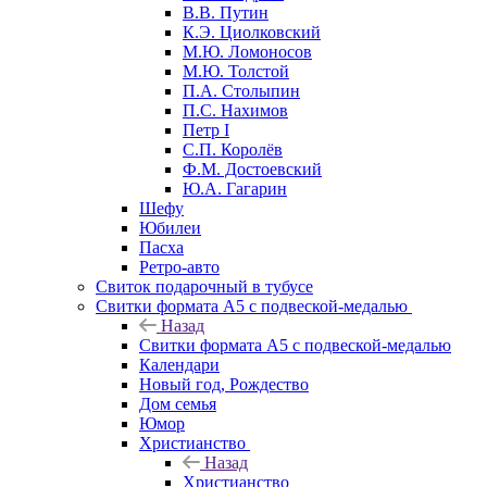
В.В. Путин
К.Э. Циолковский
М.Ю. Ломоносов
М.Ю. Толстой
П.А. Столыпин
П.С. Нахимов
Петр I
С.П. Королёв
Ф.М. Достоевский
Ю.А. Гагарин
Шефу
Юбилеи
Пасха
Ретро-авто
Свиток подарочный в тубусе
Свитки формата А5 с подвеской-медалью
Назад
Свитки формата А5 с подвеской-медалью
Календари
Новый год, Рождество
Дом семья
Юмор
Христианство
Назад
Христианство