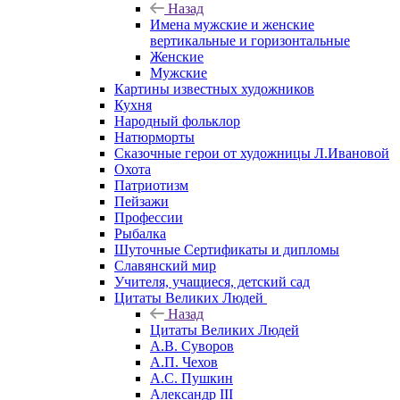
Назад
Имена мужские и женские
вертикальные и горизонтальные
Женские
Мужские
Картины известных художников
Кухня
Народный фольклор
Натюрморты
Сказочные герои от художницы Л.Ивановой
Охота
Патриотизм
Пейзажи
Профессии
Рыбалка
Шуточные Сертификаты и дипломы
Славянский мир
Учителя, учащиеся, детский сад
Цитаты Великих Людей
Назад
Цитаты Великих Людей
А.В. Суворов
А.П. Чехов
А.С. Пушкин
Александр III