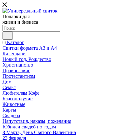
Подарки для
жизни и бизнеса
Каталог
Свитки формата А3 и А4
Календари
Новый год, Рождество
Христианство
Православие
Протестантизм
Дом
Семья
Любителям Кофе
Благополучие
Животные
Карты
Свадьба
Напутствия, наказы, пожелания
Юбилеи свадеб по годам
8 Марта, День Святого Валентина
23 февраля