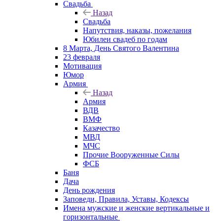
Свадьба
Назад
Свадьба
Напутствия, наказы, пожелания
Юбилеи свадеб по годам
8 Марта, День Святого Валентина
23 февраля
Мотивация
Юмор
Армия
Назад
Армия
ВДВ
ВМФ
Казачество
МВД
МЧС
Прочие Вооруженные Силы
ФСБ
Баня
Дача
День рождения
Заповеди, Правила, Уставы, Кодексы
Имена мужские и женские вертикальные и
горизонтальные