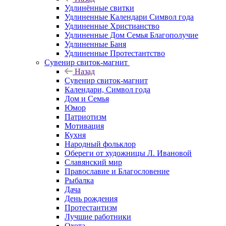
Удлинённые свитки
Удлиненные Календари Символ года
Удлиненные Христианство
Удлиненные Дом Семья Благополучие
Удлиненные Баня
Удлиненные Протестантство
Сувенир свиток-магнит
Назад
Сувенир свиток-магнит
Календари, Символ года
Дом и Семья
Юмор
Патриотизм
Мотивация
Кухня
Народный фольклор
Обереги от художницы Л. Ивановой
Славянский мир
Православие и Благословение
Рыбалка
Дача
День рождения
Протестантизм
Лучшие работники
Охота