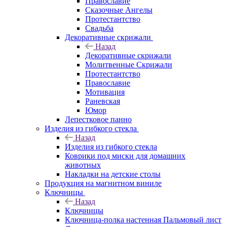
Православие
Сказочные Ангелы
Протестантство
Свадьба
Декоративные скрижали
Назад
Декоративные скрижали
Молитвенные Скрижали
Протестантство
Православие
Мотивация
Раневская
Юмор
Лепестковое панно
Изделия из гибкого стекла
Назад
Изделия из гибкого стекла
Коврики под миски для домашних
животных
Накладки на детские столы
Продукция на магнитном виниле
Ключницы
Назад
Ключницы
Ключница-полка настенная Пальмовый лист