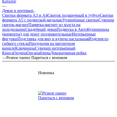
Каталог
—
Декор и интерьер
Свитки формата А3 и А4
Свиток подарочный в тубусе
Свитки
формата А5 с подвеской-медалью
Удлинённые свитки
Сувенир
свиток-магнит
Памятка-магнит из холста на
холодильник
Свадебный декор
Подвеска в Авто
Купюрницы
(конверты) для денег поздравительные
Интерьерные
фигурки
Подставка для яиц и кулича пасхальная
Изделия из
гибкого стекла
Продукция на магнитном
виниле
Ключницы
Сувенир интерьерный
Книга
Ордена
Органайзеры
Декоративная рейка
—
Резное панно Париться с веником
Новинка