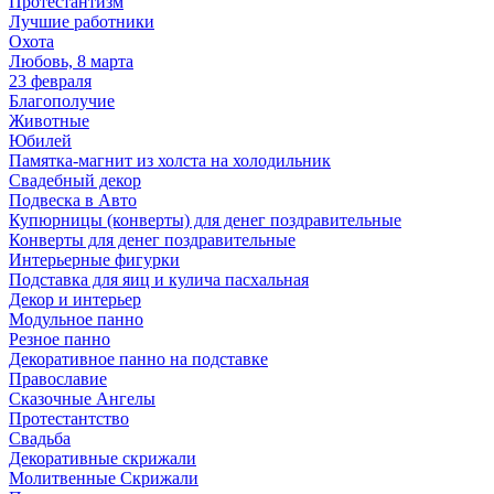
Протестантизм
Лучшие работники
Охота
Любовь, 8 марта
23 февраля
Благополучие
Животные
Юбилей
Памятка-магнит из холста на холодильник
Свадебный декор
Подвеска в Авто
Купюрницы (конверты) для денег поздравительные
Конверты для денег поздравительные
Интерьерные фигурки
Подставка для яиц и кулича пасхальная
Декор и интерьер
Модульное панно
Резное панно
Декоративное панно на подставке
Православие
Сказочные Ангелы
Протестантство
Свадьба
Декоративные скрижали
Молитвенные Скрижали