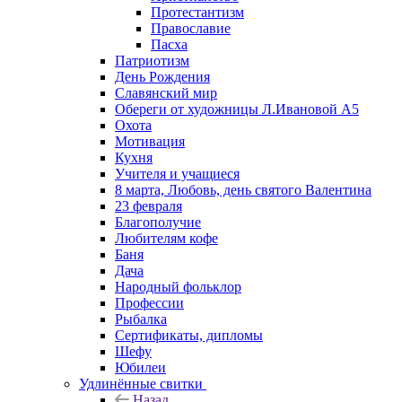
Протестантизм
Православие
Пасха
Патриотизм
День Рождения
Славянский мир
Обереги от художницы Л.Ивановой А5
Охота
Мотивация
Кухня
Учителя и учащиеся
8 марта, Любовь, день святого Валентина
23 февраля
Благополучие
Любителям кофе
Баня
Дача
Народный фольклор
Профессии
Рыбалка
Сертификаты, дипломы
Шефу
Юбилеи
Удлинённые свитки
Назад