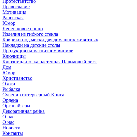
Протестантство
Православие
Мотивация
Раневская
Юмор
Лепестковое панно
Изделия из гибкого стекла
Коврики под миски для домашних животных
Накладки на детские столы
Продукция на магнитном виниле
Ключницы
Ключница-полка настенная Пальмовый лист
Дом
Юмор
Христианство
Охота
Рыбалка
Сувенир интерьерный Книга
Ордена
Органайзеры
Декоративная рейка
О нас
О нас
Новости
Контакты