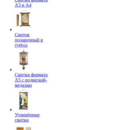
А3 и А4
Свиток
подарочный в
тубусе
Свитки формата
А5 с подвеской-
медалью
Удлинённые
свитки