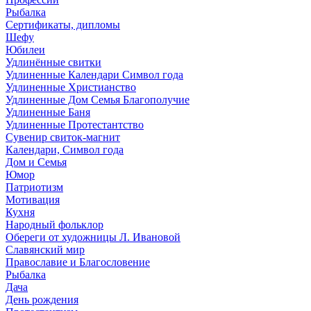
Рыбалка
Сертификаты, дипломы
Шефу
Юбилеи
Удлинённые свитки
Удлиненные Календари Символ года
Удлиненные Христианство
Удлиненные Дом Семья Благополучие
Удлиненные Баня
Удлиненные Протестантство
Сувенир свиток-магнит
Календари, Символ года
Дом и Семья
Юмор
Патриотизм
Мотивация
Кухня
Народный фольклор
Обереги от художницы Л. Ивановой
Славянский мир
Православие и Благословение
Рыбалка
Дача
День рождения