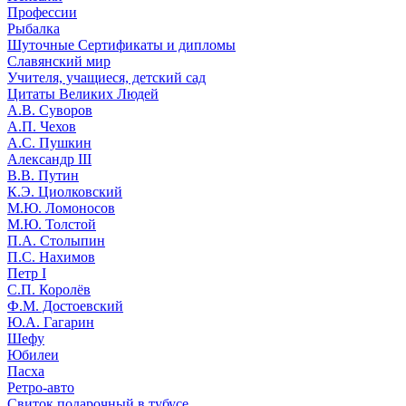
Профессии
Рыбалка
Шуточные Сертификаты и дипломы
Славянский мир
Учителя, учащиеся, детский сад
Цитаты Великих Людей
А.В. Суворов
А.П. Чехов
А.С. Пушкин
Александр III
В.В. Путин
К.Э. Циолковский
М.Ю. Ломоносов
М.Ю. Толстой
П.А. Столыпин
П.С. Нахимов
Петр I
С.П. Королёв
Ф.М. Достоевский
Ю.А. Гагарин
Шефу
Юбилеи
Пасха
Ретро-авто
Свиток подарочный в тубусе