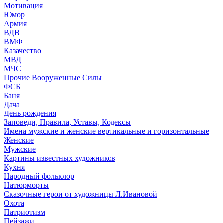
Мотивация
Юмор
Армия
ВДВ
ВМФ
Казачество
МВД
МЧС
Прочие Вооруженные Силы
ФСБ
Баня
Дача
День рождения
Заповеди, Правила, Уставы, Кодексы
Имена мужские и женские вертикальные и горизонтальные
Женские
Мужские
Картины известных художников
Кухня
Народный фольклор
Натюрморты
Сказочные герои от художницы Л.Ивановой
Охота
Патриотизм
Пейзажи