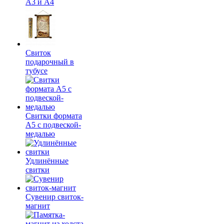
А3 и А4
Свиток
подарочный в
тубусе
Свитки формата
А5 с подвеской-
медалью
Удлинённые
свитки
Сувенир свиток-
магнит