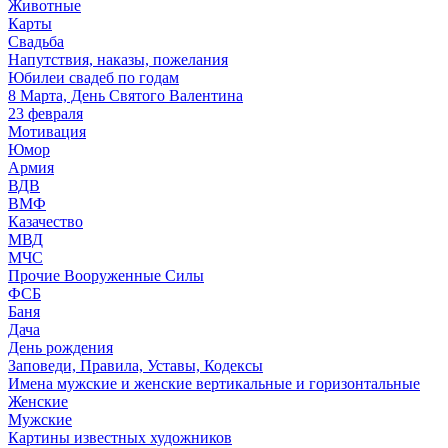
Животные
Карты
Свадьба
Напутствия, наказы, пожелания
Юбилеи свадеб по годам
8 Марта, День Святого Валентина
23 февраля
Мотивация
Юмор
Армия
ВДВ
ВМФ
Казачество
МВД
МЧС
Прочие Вооруженные Силы
ФСБ
Баня
Дача
День рождения
Заповеди, Правила, Уставы, Кодексы
Имена мужские и женские вертикальные и горизонтальные
Женские
Мужские
Картины известных художников