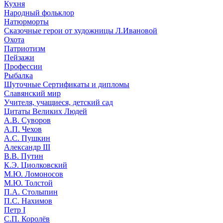
Кухня
Народный фольклор
Натюрморты
Сказочные герои от художницы Л.Ивановой
Охота
Патриотизм
Пейзажи
Профессии
Рыбалка
Шуточные Сертификаты и дипломы
Славянский мир
Учителя, учащиеся, детский сад
Цитаты Великих Людей
А.В. Суворов
А.П. Чехов
А.С. Пушкин
Александр III
В.В. Путин
К.Э. Циолковский
М.Ю. Ломоносов
М.Ю. Толстой
П.А. Столыпин
П.С. Нахимов
Петр I
С.П. Королёв