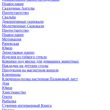
Православие
Сказочные Ангелы
Протестантство
Свадьба
Декоративные скрижали
Молитвенные Скрижали
Протестантство
Православие
Мотивация
Раневская
Юмор
Лепестковое панно
Изделия из гибкого стекла
Коврики под миски для домашних животных
Накладки на детские столы
Продукция на магнитном виниле
Ключницы
Ключница-полка настенная Пальмовый лист
Дом
Юмор
Христианство
Охота
Рыбалка
Сувенир интерьерный Книга
Ордена