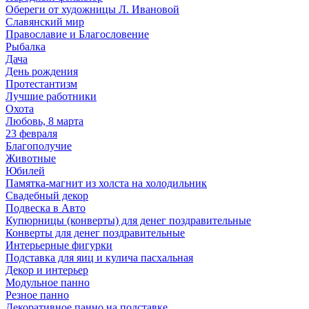
Обереги от художницы Л. Ивановой
Славянский мир
Православие и Благословение
Рыбалка
Дача
День рождения
Протестантизм
Лучшие работники
Охота
Любовь, 8 марта
23 февраля
Благополучие
Животные
Юбилей
Памятка-магнит из холста на холодильник
Свадебный декор
Подвеска в Авто
Купюрницы (конверты) для денег поздравительные
Конверты для денег поздравительные
Интерьерные фигурки
Подставка для яиц и кулича пасхальная
Декор и интерьер
Модульное панно
Резное панно
Декоративное панно на подставке