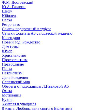
Ф.М. Достоевский
Ю.А. Гагарин
Шефу
Юбилеи
Пасха
Ретро-авто
Свиток подарочный в тубусе
Свитки формата А5 с подвеской-медалью
Календари
Новый год, Рождество
Дом семья
Юмор
Христианство
Протестантизм
Православие
Пасха
Патриотизм
День Рождения
Славянский мир
Обереги от художницы Л.Ивановой А5
Охота
Мотивация
Кухня
Учителя и учащиеся
8 марта, Любовь, день святого Валентина