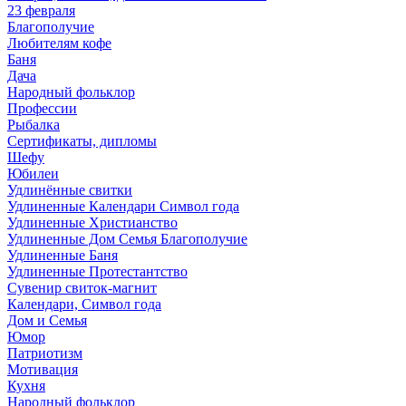
23 февраля
Благополучие
Любителям кофе
Баня
Дача
Народный фольклор
Профессии
Рыбалка
Сертификаты, дипломы
Шефу
Юбилеи
Удлинённые свитки
Удлиненные Календари Символ года
Удлиненные Христианство
Удлиненные Дом Семья Благополучие
Удлиненные Баня
Удлиненные Протестантство
Сувенир свиток-магнит
Календари, Символ года
Дом и Семья
Юмор
Патриотизм
Мотивация
Кухня
Народный фольклор