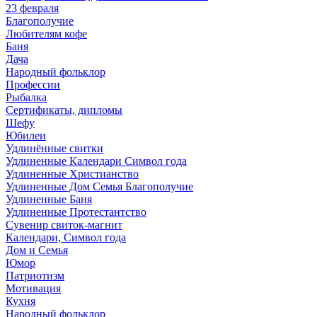
23 февраля
Благополучие
Любителям кофе
Баня
Дача
Народный фольклор
Профессии
Рыбалка
Сертификаты, дипломы
Шефу
Юбилеи
Удлинённые свитки
Удлиненные Календари Символ года
Удлиненные Христианство
Удлиненные Дом Семья Благополучие
Удлиненные Баня
Удлиненные Протестантство
Сувенир свиток-магнит
Календари, Символ года
Дом и Семья
Юмор
Патриотизм
Мотивация
Кухня
Народный фольклор