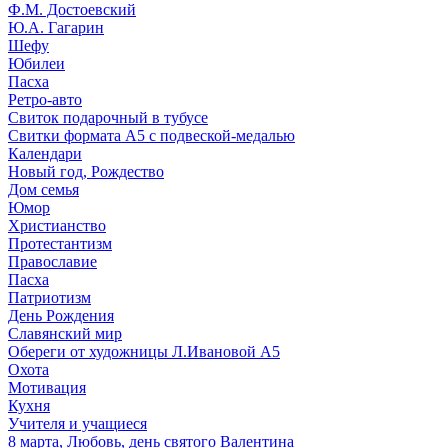
Ф.М. Достоевский
Ю.А. Гагарин
Шефу
Юбилеи
Пасха
Ретро-авто
Свиток подарочный в тубусе
Свитки формата А5 с подвеской-медалью
Календари
Новый год, Рождество
Дом семья
Юмор
Христианство
Протестантизм
Православие
Пасха
Патриотизм
День Рождения
Славянский мир
Обереги от художницы Л.Ивановой А5
Охота
Мотивация
Кухня
Учителя и учащиеся
8 марта, Любовь, день святого Валентина