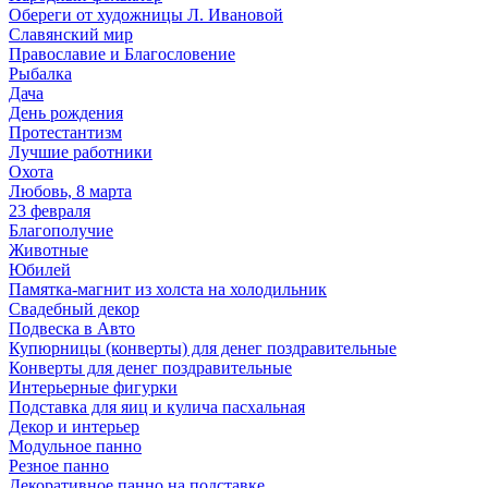
Обереги от художницы Л. Ивановой
Славянский мир
Православие и Благословение
Рыбалка
Дача
День рождения
Протестантизм
Лучшие работники
Охота
Любовь, 8 марта
23 февраля
Благополучие
Животные
Юбилей
Памятка-магнит из холста на холодильник
Свадебный декор
Подвеска в Авто
Купюрницы (конверты) для денег поздравительные
Конверты для денег поздравительные
Интерьерные фигурки
Подставка для яиц и кулича пасхальная
Декор и интерьер
Модульное панно
Резное панно
Декоративное панно на подставке