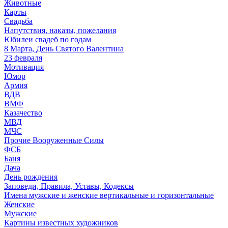
Животные
Карты
Свадьба
Напутствия, наказы, пожелания
Юбилеи свадеб по годам
8 Марта, День Святого Валентина
23 февраля
Мотивация
Юмор
Армия
ВДВ
ВМФ
Казачество
МВД
МЧС
Прочие Вооруженные Силы
ФСБ
Баня
Дача
День рождения
Заповеди, Правила, Уставы, Кодексы
Имена мужские и женские вертикальные и горизонтальные
Женские
Мужские
Картины известных художников