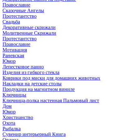
Православие
Сказочные Ангелы
Протестантство
Свадьба
Декоративные скрижали
Молитвенные Скрижали
Протестантство
Православие
Мотивация
Раневская
Юмор
Лепестковое панно
Изделия из гибкого стекла
Коврики под миски для домашних животных
Накладки на детские столы
Продукция на магнитном виниле
Ключницы
Ключница-полка настенная Пальмовый лист
Дом
Юмор
Христианство
Охота
Рыбалка
Сувенир интерьерный Книга
Ордена