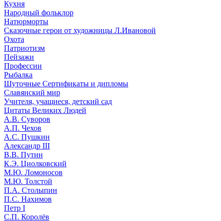
Кухня
Народный фольклор
Натюрморты
Сказочные герои от художницы Л.Ивановой
Охота
Патриотизм
Пейзажи
Профессии
Рыбалка
Шуточные Сертификаты и дипломы
Славянский мир
Учителя, учащиеся, детский сад
Цитаты Великих Людей
А.В. Суворов
А.П. Чехов
А.С. Пушкин
Александр III
В.В. Путин
К.Э. Циолковский
М.Ю. Ломоносов
М.Ю. Толстой
П.А. Столыпин
П.С. Нахимов
Петр I
С.П. Королёв