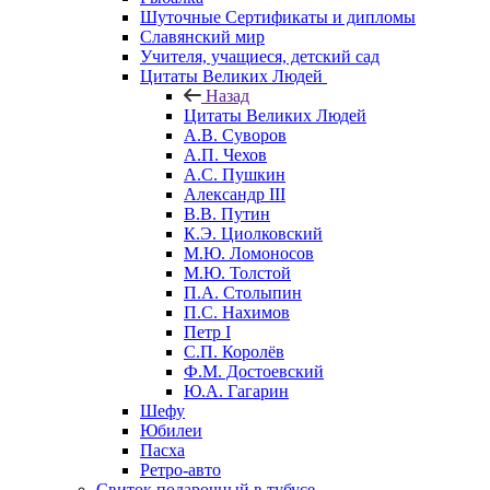
Шуточные Сертификаты и дипломы
Славянский мир
Учителя, учащиеся, детский сад
Цитаты Великих Людей
Назад
Цитаты Великих Людей
А.В. Суворов
А.П. Чехов
А.С. Пушкин
Александр III
В.В. Путин
К.Э. Циолковский
М.Ю. Ломоносов
М.Ю. Толстой
П.А. Столыпин
П.С. Нахимов
Петр I
С.П. Королёв
Ф.М. Достоевский
Ю.А. Гагарин
Шефу
Юбилеи
Пасха
Ретро-авто
Свиток подарочный в тубусе