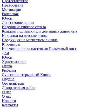
Протестантство
Православие
Мотивация
Раневская
Юмор
Лепестковое панно
Изделия из гибкого стекла
Коврики под миски для домашних животных
Накладки на детские столы
Продукция на магнитном виниле
Ключницы
Ключница-полка настенная Пальмовый лист
Дом
Юмор
Христианство
Охота
Рыбалка
Сувенир интерьерный Книга
Ордена
Органайзеры
Декоративная рейка
О нас
О нас
Новости
Контакты