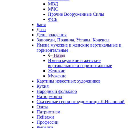
МВД
МЧС
Прочие Вооруженные Силы
ФСБ
Баня
Дача
День рождения
Заповеди, Правила, Уставы, Кодексы
Имена мужские и женские вертикальные и
горизонтальные
Назад
Имена мужские и женские
вертикальные и горизонтальные
Женские
Мужские
Картины известных художников
Кухня
Народный фольклор
Натюрморты
Сказочные герои от художницы Л.Ивановой
Охота
Патриотизм
Пейзажи
Профессии
Рыбалка