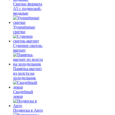
Свитки формата
А5 с подвеской-
медалью
Удлинённые
свитки
Сувенир свиток-
магнит
Памятка-магнит
из холста на
холодильник
Свадебный
декор
Подвеска в Авто