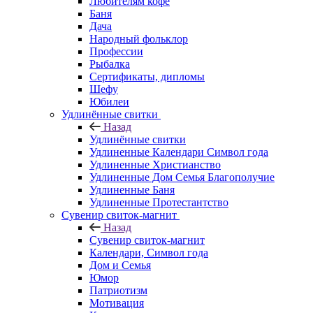
Любителям кофе
Баня
Дача
Народный фольклор
Профессии
Рыбалка
Сертификаты, дипломы
Шефу
Юбилеи
Удлинённые свитки
Назад
Удлинённые свитки
Удлиненные Календари Символ года
Удлиненные Христианство
Удлиненные Дом Семья Благополучие
Удлиненные Баня
Удлиненные Протестантство
Сувенир свиток-магнит
Назад
Сувенир свиток-магнит
Календари, Символ года
Дом и Семья
Юмор
Патриотизм
Мотивация