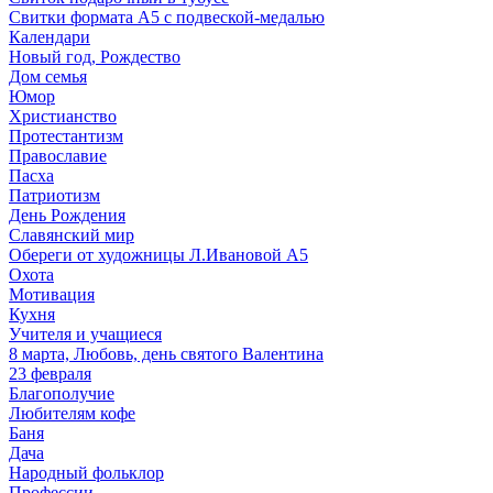
Свитки формата А5 с подвеской-медалью
Календари
Новый год, Рождество
Дом семья
Юмор
Христианство
Протестантизм
Православие
Пасха
Патриотизм
День Рождения
Славянский мир
Обереги от художницы Л.Ивановой А5
Охота
Мотивация
Кухня
Учителя и учащиеся
8 марта, Любовь, день святого Валентина
23 февраля
Благополучие
Любителям кофе
Баня
Дача
Народный фольклор
Профессии