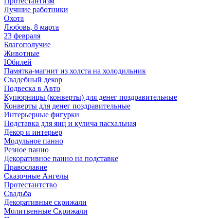
Протестантизм
Лучшие работники
Охота
Любовь, 8 марта
23 февраля
Благополучие
Животные
Юбилей
Памятка-магнит из холста на холодильник
Свадебный декор
Подвеска в Авто
Купюрницы (конверты) для денег поздравительные
Конверты для денег поздравительные
Интерьерные фигурки
Подставка для яиц и кулича пасхальная
Декор и интерьер
Модульное панно
Резное панно
Декоративное панно на подставке
Православие
Сказочные Ангелы
Протестантство
Свадьба
Декоративные скрижали
Молитвенные Скрижали