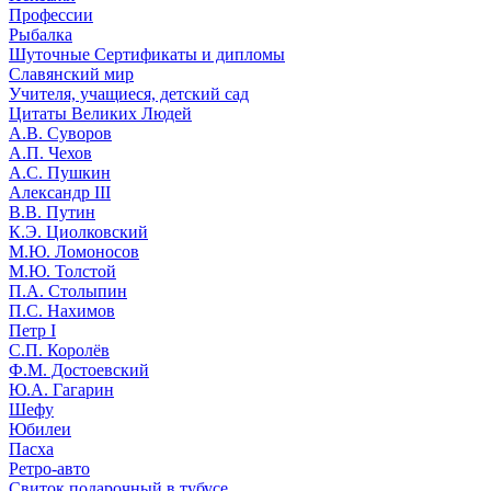
Профессии
Рыбалка
Шуточные Сертификаты и дипломы
Славянский мир
Учителя, учащиеся, детский сад
Цитаты Великих Людей
А.В. Суворов
А.П. Чехов
А.С. Пушкин
Александр III
В.В. Путин
К.Э. Циолковский
М.Ю. Ломоносов
М.Ю. Толстой
П.А. Столыпин
П.С. Нахимов
Петр I
С.П. Королёв
Ф.М. Достоевский
Ю.А. Гагарин
Шефу
Юбилеи
Пасха
Ретро-авто
Свиток подарочный в тубусе