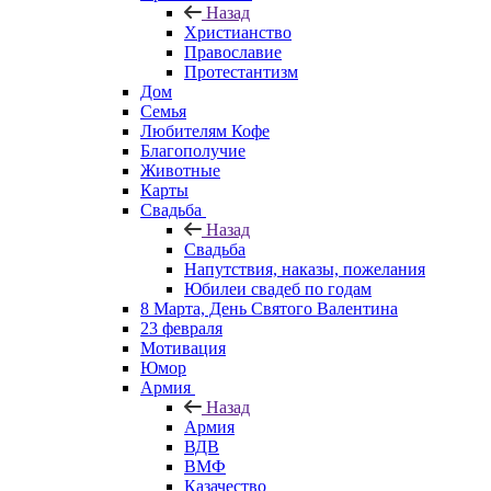
Назад
Христианство
Православие
Протестантизм
Дом
Семья
Любителям Кофе
Благополучие
Животные
Карты
Свадьба
Назад
Свадьба
Напутствия, наказы, пожелания
Юбилеи свадеб по годам
8 Марта, День Святого Валентина
23 февраля
Мотивация
Юмор
Армия
Назад
Армия
ВДВ
ВМФ
Казачество