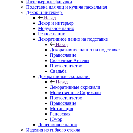
Интерьерные фигурки
Подставка для яиц и кулича пасхальная
Декор и интерьер
Назад
Декор и интерьер
Модульное панно
Резное панно
Декоративное панно на подставке
Назад
Декоративное панно на подставке
Православие
Сказочные Ангелы
Протестантство
Свадьба
Декоративные скрижали
Назад
Декоративные скрижали
Молитвенные Скрижали
Протестантство
Православие
Мотивация
Раневская
Юмор
Лепестковое панно
Изделия из гибкого стекла