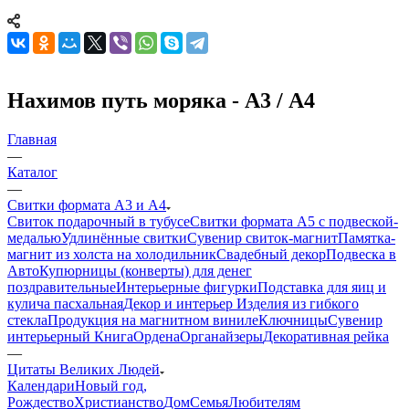
Нахимов путь моряка - А3 / А4
Главная
—
Каталог
—
Свитки формата А3 и А4
Свиток подарочный в тубусе
Свитки формата А5 с подвеской-
медалью
Удлинённые свитки
Сувенир свиток-магнит
Памятка-
магнит из холста на холодильник
Свадебный декор
Подвеска в
Авто
Купюрницы (конверты) для денег
поздравительные
Интерьерные фигурки
Подставка для яиц и
кулича пасхальная
Декор и интерьер
Изделия из гибкого
стекла
Продукция на магнитном виниле
Ключницы
Сувенир
интерьерный Книга
Ордена
Органайзеры
Декоративная рейка
—
Цитаты Великих Людей
Календари
Новый год,
Рождество
Христианство
Дом
Семья
Любителям