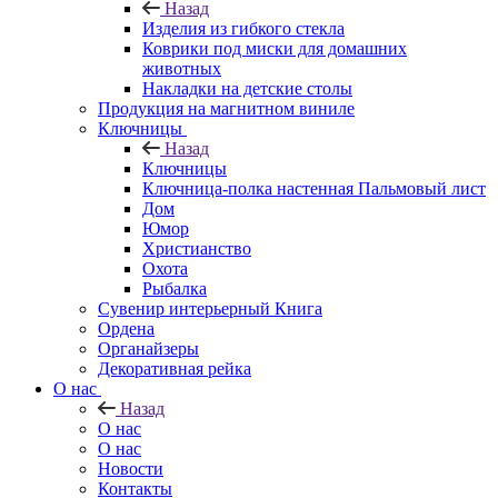
Назад
Изделия из гибкого стекла
Коврики под миски для домашних
животных
Накладки на детские столы
Продукция на магнитном виниле
Ключницы
Назад
Ключницы
Ключница-полка настенная Пальмовый лист
Дом
Юмор
Христианство
Охота
Рыбалка
Сувенир интерьерный Книга
Ордена
Органайзеры
Декоративная рейка
О нас
Назад
О нас
О нас
Новости
Контакты