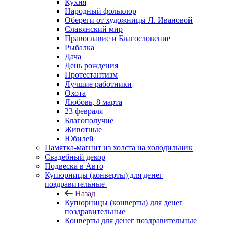
Кухня
Народный фольклор
Обереги от художницы Л. Ивановой
Славянский мир
Православие и Благословение
Рыбалка
Дача
День рождения
Протестантизм
Лучшие работники
Охота
Любовь, 8 марта
23 февраля
Благополучие
Животные
Юбилей
Памятка-магнит из холста на холодильник
Свадебный декор
Подвеска в Авто
Купюрницы (конверты) для денег
поздравительные
Назад
Купюрницы (конверты) для денег
поздравительные
Конверты для денег поздравительные