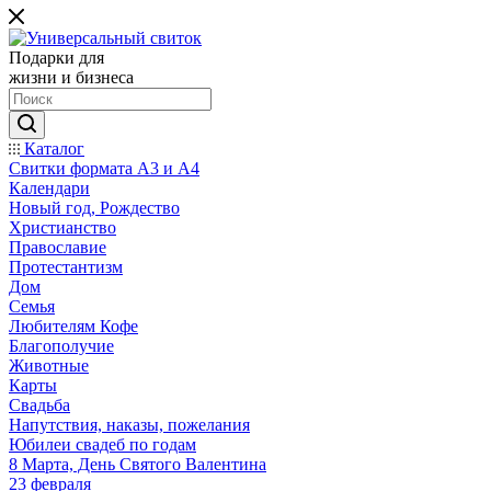
Подарки для
жизни и бизнеса
Каталог
Свитки формата А3 и А4
Календари
Новый год, Рождество
Христианство
Православие
Протестантизм
Дом
Семья
Любителям Кофе
Благополучие
Животные
Карты
Свадьба
Напутствия, наказы, пожелания
Юбилеи свадеб по годам
8 Марта, День Святого Валентина
23 февраля