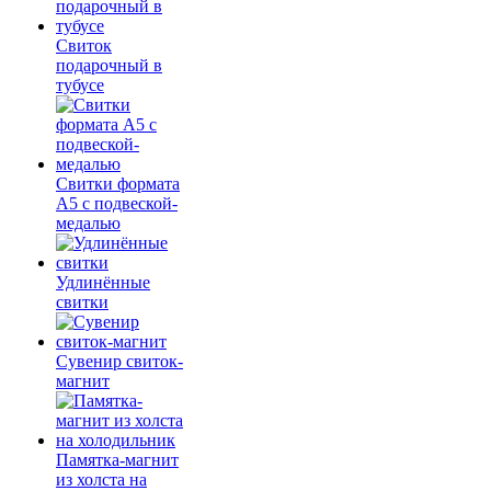
Свиток
подарочный в
тубусе
Свитки формата
А5 с подвеской-
медалью
Удлинённые
свитки
Сувенир свиток-
магнит
Памятка-магнит
из холста на