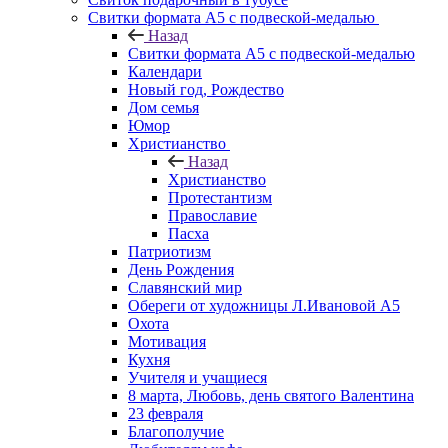
Свитки формата А5 с подвеской-медалью
Назад
Свитки формата А5 с подвеской-медалью
Календари
Новый год, Рождество
Дом семья
Юмор
Христианство
Назад
Христианство
Протестантизм
Православие
Пасха
Патриотизм
День Рождения
Славянский мир
Обереги от художницы Л.Ивановой А5
Охота
Мотивация
Кухня
Учителя и учащиеся
8 марта, Любовь, день святого Валентина
23 февраля
Благополучие