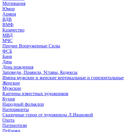
Мотивация
Юмор
Армия
ВДВ
ВМФ
Казачество
МВД
МЧС
Прочие Вооруженные Силы
ФСБ
Баня
Дача
День рождения
Заповеди, Правила, Уставы, Кодексы
Имена мужские и женские вертикальные и горизонтальные
Женские
Мужские
Картины известных художников
Кухня
Народный фольклор
Натюрморты
Сказочные герои от художницы Л.Ивановой
Охота
Патриотизм
Пейзажи