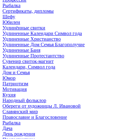
Рыбалка
Сертификаты, дипломы
Шефу
Юбилеи
Удлинённые свитки
Удлиненные Календари Символ года
Удлиненные Христианство
Удлиненные Дом Семья Благополучие
Удлиненные Баня
Удлиненные Протестантство
Сувенир свиток-магнит
Календари, Символ года
Дом и Семья
Юмор
Патриотизм
Мотивация
Кухня
Народный фольклор
Обереги от художницы Л. Ивановой
Славянский мир
Православие и Благословение
Рыбалка
Дача
День рождения