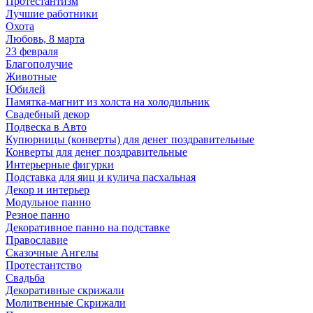
Протестантизм
Лучшие работники
Охота
Любовь, 8 марта
23 февраля
Благополучие
Животные
Юбилей
Памятка-магнит из холста на холодильник
Свадебный декор
Подвеска в Авто
Купюрницы (конверты) для денег поздравительные
Конверты для денег поздравительные
Интерьерные фигурки
Подставка для яиц и кулича пасхальная
Декор и интерьер
Модульное панно
Резное панно
Декоративное панно на подставке
Православие
Сказочные Ангелы
Протестантство
Свадьба
Декоративные скрижали
Молитвенные Скрижали