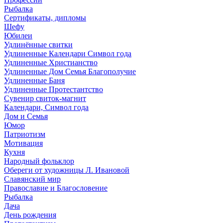
Рыбалка
Сертификаты, дипломы
Шефу
Юбилеи
Удлинённые свитки
Удлиненные Календари Символ года
Удлиненные Христианство
Удлиненные Дом Семья Благополучие
Удлиненные Баня
Удлиненные Протестантство
Сувенир свиток-магнит
Календари, Символ года
Дом и Семья
Юмор
Патриотизм
Мотивация
Кухня
Народный фольклор
Обереги от художницы Л. Ивановой
Славянский мир
Православие и Благословение
Рыбалка
Дача
День рождения