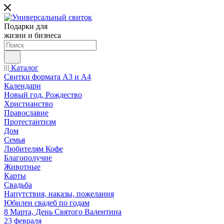
Подарки для
жизни и бизнеса
Каталог
Свитки формата А3 и А4
Календари
Новый год, Рождество
Христианство
Православие
Протестантизм
Дом
Семья
Любителям Кофе
Благополучие
Животные
Карты
Свадьба
Напутствия, наказы, пожелания
Юбилеи свадеб по годам
8 Марта, День Святого Валентина
23 февраля