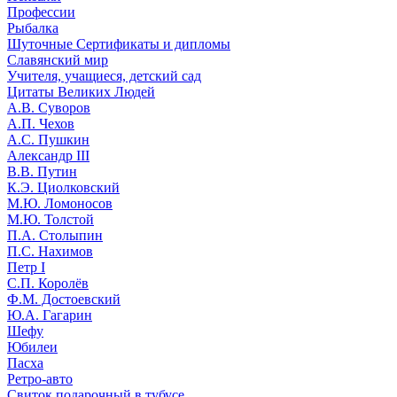
Профессии
Рыбалка
Шуточные Сертификаты и дипломы
Славянский мир
Учителя, учащиеся, детский сад
Цитаты Великих Людей
А.В. Суворов
А.П. Чехов
А.С. Пушкин
Александр III
В.В. Путин
К.Э. Циолковский
М.Ю. Ломоносов
М.Ю. Толстой
П.А. Столыпин
П.С. Нахимов
Петр I
С.П. Королёв
Ф.М. Достоевский
Ю.А. Гагарин
Шефу
Юбилеи
Пасха
Ретро-авто
Свиток подарочный в тубусе