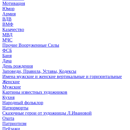
Мотивация
Юмор
Армия
ВДВ
ВМФ
Казачество
МВД
МЧС
Прочие Вооруженные Силы
ФСБ
Баня
Дача
День рождения
Заповеди, Правила, Уставы, Кодексы
Имена мужские и женские вертикальные и горизонтальные
Женские
Мужские
Картины известных художников
Кухня
Народный фольклор
Натюрморты
Сказочные герои от художницы Л.Ивановой
Охота
Патриотизм
Пейзажи