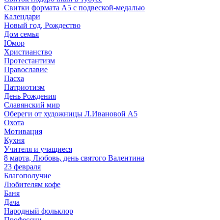
Свитки формата А5 с подвеской-медалью
Календари
Новый год, Рождество
Дом семья
Юмор
Христианство
Протестантизм
Православие
Пасха
Патриотизм
День Рождения
Славянский мир
Обереги от художницы Л.Ивановой А5
Охота
Мотивация
Кухня
Учителя и учащиеся
8 марта, Любовь, день святого Валентина
23 февраля
Благополучие
Любителям кофе
Баня
Дача
Народный фольклор
Профессии