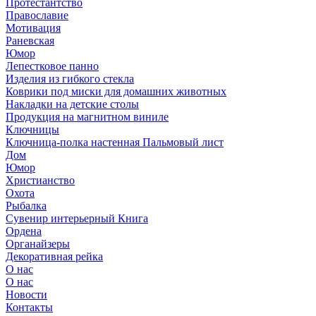
Протестантство
Православие
Мотивация
Раневская
Юмор
Лепестковое панно
Изделия из гибкого стекла
Коврики под миски для домашних животных
Накладки на детские столы
Продукция на магнитном виниле
Ключницы
Ключница-полка настенная Пальмовый лист
Дом
Юмор
Христианство
Охота
Рыбалка
Сувенир интерьерный Книга
Ордена
Органайзеры
Декоративная рейка
О нас
О нас
Новости
Контакты