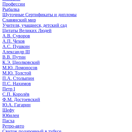
Профессии
Рыбалка
Шуточные Сертификаты и дипломы
Славянский мир
Учителя, учащиеся, детский сад
Цитаты Великих Людей
А.В. Суворов
А.П. Чехов
А.С. Пушкин
Александр III
В.В. Путин
К.Э. Циолковский
М.Ю. Ломоносов
М.Ю. Толстой
П.А. Столыпин
П.С. Нахимов
Петр I
С.П. Королёв
Ф.М. Достоевский
Ю.А. Гагарин
Шефу
Юбилеи
Пасха
Ретро-авто
Свиток подарочный в тубусе