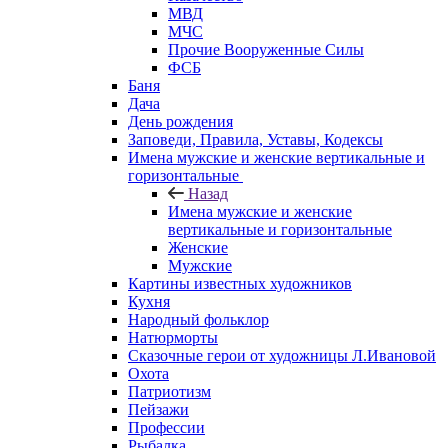
МВД
МЧС
Прочие Вооруженные Силы
ФСБ
Баня
Дача
День рождения
Заповеди, Правила, Уставы, Кодексы
Имена мужские и женские вертикальные и
горизонтальные
Назад
Имена мужские и женские
вертикальные и горизонтальные
Женские
Мужские
Картины известных художников
Кухня
Народный фольклор
Натюрморты
Сказочные герои от художницы Л.Ивановой
Охота
Патриотизм
Пейзажи
Профессии
Рыбалка