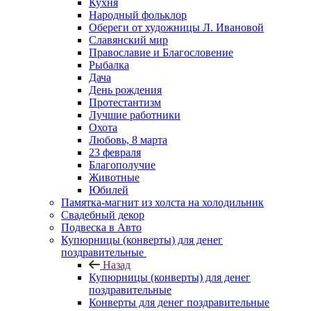
Кухня
Народный фольклор
Обереги от художницы Л. Ивановой
Славянский мир
Православие и Благословение
Рыбалка
Дача
День рождения
Протестантизм
Лучшие работники
Охота
Любовь, 8 марта
23 февраля
Благополучие
Животные
Юбилей
Памятка-магнит из холста на холодильник
Свадебный декор
Подвеска в Авто
Купюрницы (конверты) для денег
поздравительные
Назад
Купюрницы (конверты) для денег
поздравительные
Конверты для денег поздравительные