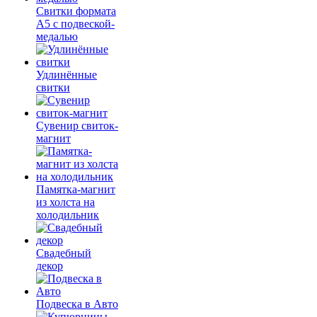
Свитки формата
А5 с подвеской-
медалью
Удлинённые
свитки
Сувенир свиток-
магнит
Памятка-магнит
из холста на
холодильник
Свадебный
декор
Подвеска в Авто