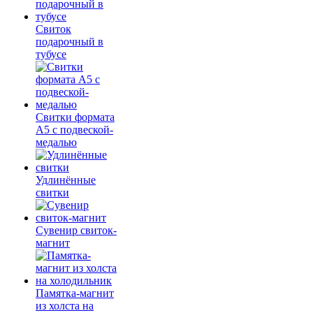
Свиток
подарочный в
тубусе
Свитки формата
А5 с подвеской-
медалью
Удлинённые
свитки
Сувенир свиток-
магнит
Памятка-магнит
из холста на