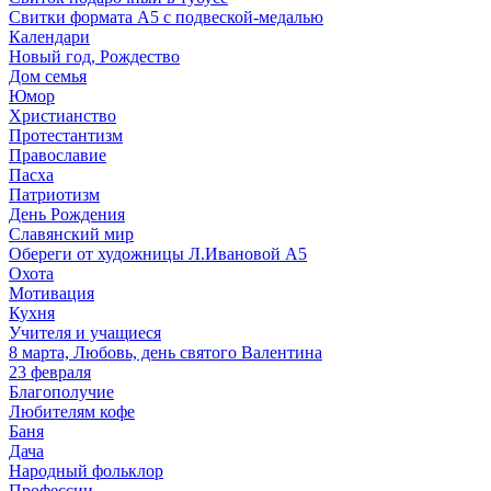
Свитки формата А5 с подвеской-медалью
Календари
Новый год, Рождество
Дом семья
Юмор
Христианство
Протестантизм
Православие
Пасха
Патриотизм
День Рождения
Славянский мир
Обереги от художницы Л.Ивановой А5
Охота
Мотивация
Кухня
Учителя и учащиеся
8 марта, Любовь, день святого Валентина
23 февраля
Благополучие
Любителям кофе
Баня
Дача
Народный фольклор
Профессии