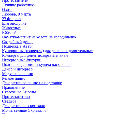
Протестантизм
Лучшие работники
Охота
Любовь, 8 марта
23 февраля
Благополучие
Животные
Юбилей
Памятка-магнит из холста на холодильник
Свадебный декор
Подвеска в Авто
Купюрницы (конверты) для денег поздравительные
Конверты для денег поздравительные
Интерьерные фигурки
Подставка для яиц и кулича пасхальная
Декор и интерьер
Модульное панно
Резное панно
Декоративное панно на подставке
Православие
Сказочные Ангелы
Протестантство
Свадьба
Декоративные скрижали
Молитвенные Скрижали