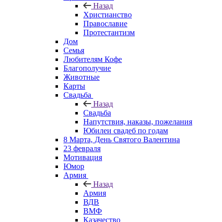
Назад
Христианство
Православие
Протестантизм
Дом
Семья
Любителям Кофе
Благополучие
Животные
Карты
Свадьба
Назад
Свадьба
Напутствия, наказы, пожелания
Юбилеи свадеб по годам
8 Марта, День Святого Валентина
23 февраля
Мотивация
Юмор
Армия
Назад
Армия
ВДВ
ВМФ
Казачество