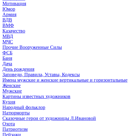
Мотивация
Юмор
Армия
ВДВ
ВМФ
Казачество
МВД
МЧС
Прочие Вооруженные Силы
ФСБ
Баня
Дача
День рождения
Заповеди, Правила, Уставы, Кодексы
Имена мужские и женские вертикальные и горизонтальные
Женские
Мужские
Картины известных художников
Кухня
Народный фольклор
Натюрморты
Сказочные герои от художницы Л.Ивановой
Охота
Патриотизм
Пейзажи