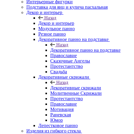
Интерьерные фигурки
Подставка для яиц и кулича пасхальная
Декор и интерьер
Назад
Декор и интерьер
Модульное панно
Резное панно
Декоративное панно на подставке
Назад
Декоративное панно на подставке
Православие
Сказочные Ангелы
Протестантство
Свадьба
Декоративные скрижали
Назад
Декоративные скрижали
Молитвенные Скрижали
Протестантство
Православие
Мотивация
Раневская
Юмор
Лепестковое панно
Изделия из гибкого стекла