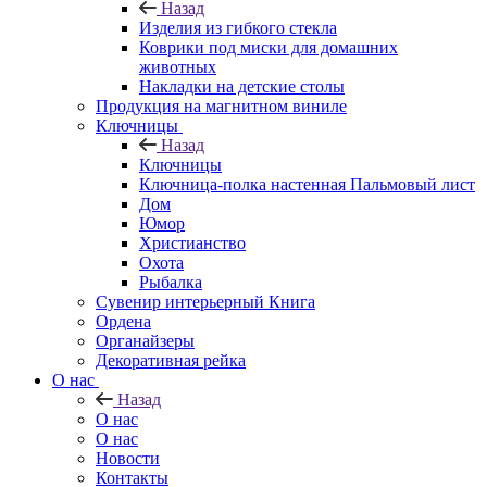
Назад
Изделия из гибкого стекла
Коврики под миски для домашних
животных
Накладки на детские столы
Продукция на магнитном виниле
Ключницы
Назад
Ключницы
Ключница-полка настенная Пальмовый лист
Дом
Юмор
Христианство
Охота
Рыбалка
Сувенир интерьерный Книга
Ордена
Органайзеры
Декоративная рейка
О нас
Назад
О нас
О нас
Новости
Контакты