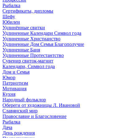
Рыбалка
Сертификаты, дипломы
Шефу
Юбилеи
Удлинённые свитки
Удлиненные Календари Символ года
Удлиненные Христианство
Удлиненные Дом Семья Благополучие
Удлиненные Баня
Удлиненные Протестантство
Сувенир свиток-магнит
Календари, Символ года
Дом и Семья
Юмор
Патриотизм
Мотивация
Кухня
Народный фольклор
Обереги от художницы Л. Ивановой
Славянский мир
Православие и Благословение
Рыбалка
Дача
День рождения