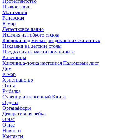
Протестантство
Православие
Мотивация
Раневская
Юмор
Лепестковое панно
Изделия из гибкого стекла
Коврики под миски для домашних животных
Накладки на детские столы
Продукция на магнитном виниле
Ключницы
Ключница-полка настенная Пальмовый лист
Дом
Юмор
Христианство
Охота
Рыбалка
Сувенир интерьерный Книга
Ордена
Органайзеры
Декоративная рейка
О нас
О нас
Новости
Контакты