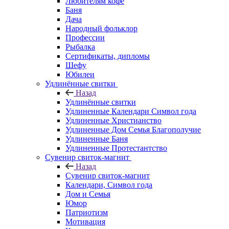
Любителям кофе
Баня
Дача
Народный фольклор
Профессии
Рыбалка
Сертификаты, дипломы
Шефу
Юбилеи
Удлинённые свитки
Назад
Удлинённые свитки
Удлиненные Календари Символ года
Удлиненные Христианство
Удлиненные Дом Семья Благополучие
Удлиненные Баня
Удлиненные Протестантство
Сувенир свиток-магнит
Назад
Сувенир свиток-магнит
Календари, Символ года
Дом и Семья
Юмор
Патриотизм
Мотивация