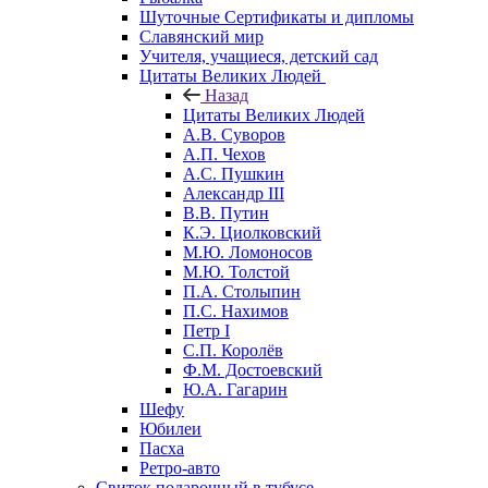
Шуточные Сертификаты и дипломы
Славянский мир
Учителя, учащиеся, детский сад
Цитаты Великих Людей
Назад
Цитаты Великих Людей
А.В. Суворов
А.П. Чехов
А.С. Пушкин
Александр III
В.В. Путин
К.Э. Циолковский
М.Ю. Ломоносов
М.Ю. Толстой
П.А. Столыпин
П.С. Нахимов
Петр I
С.П. Королёв
Ф.М. Достоевский
Ю.А. Гагарин
Шефу
Юбилеи
Пасха
Ретро-авто
Свиток подарочный в тубусе