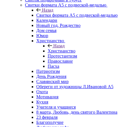
Свитки формата А5 с подвеской-медалью
Назад
Свитки формата А5 с подвеской-медалью
Календари
Новый год, Рождество
Дом семья
Юмор
Христианство
Назад
Христианство
Протестантизм
Православие
Пасха
Патриотизм
День Рождения
Славянский мир
Обереги от художницы Л.Ивановой А5
Охота
Мотивация
Кухня
Учителя и учащиеся
8 марта, Любовь, день святого Валентина
23 февраля
Благополучие