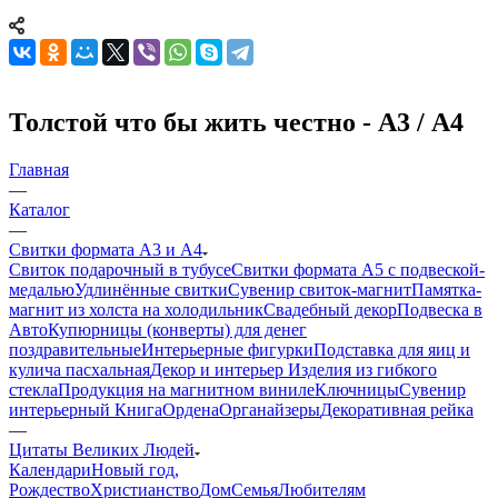
Толстой что бы жить честно - А3 / А4
Главная
—
Каталог
—
Свитки формата А3 и А4
Свиток подарочный в тубусе
Свитки формата А5 с подвеской-
медалью
Удлинённые свитки
Сувенир свиток-магнит
Памятка-
магнит из холста на холодильник
Свадебный декор
Подвеска в
Авто
Купюрницы (конверты) для денег
поздравительные
Интерьерные фигурки
Подставка для яиц и
кулича пасхальная
Декор и интерьер
Изделия из гибкого
стекла
Продукция на магнитном виниле
Ключницы
Сувенир
интерьерный Книга
Ордена
Органайзеры
Декоративная рейка
—
Цитаты Великих Людей
Календари
Новый год,
Рождество
Христианство
Дом
Семья
Любителям