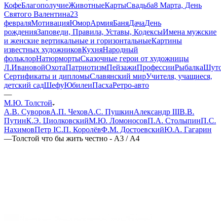
Кофе
Благополучие
Животные
Карты
Свадьба
8 Марта, День
Святого Валентина
23
февраля
Мотивация
Юмор
Армия
Баня
Дача
День
рождения
Заповеди, Правила, Уставы, Кодексы
Имена мужские
и женские вертикальные и горизонтальные
Картины
известных художников
Кухня
Народный
фольклор
Натюрморты
Сказочные герои от художницы
Л.Ивановой
Охота
Патриотизм
Пейзажи
Профессии
Рыбалка
Шут
Сертификаты и дипломы
Славянский мир
Учителя, учащиеся,
детский сад
Шефу
Юбилеи
Пасха
Ретро-авто
—
М.Ю. Толстой
А.В. Суворов
А.П. Чехов
А.С. Пушкин
Александр III
В.В.
Путин
К.Э. Циолковский
М.Ю. Ломоносов
П.А. Столыпин
П.С.
Нахимов
Петр I
С.П. Королёв
Ф.М. Достоевский
Ю.А. Гагарин
—
Толстой что бы жить честно - А3 / А4