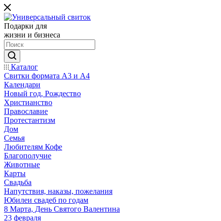
Подарки для
жизни и бизнеса
Каталог
Свитки формата А3 и А4
Календари
Новый год, Рождество
Христианство
Православие
Протестантизм
Дом
Семья
Любителям Кофе
Благополучие
Животные
Карты
Свадьба
Напутствия, наказы, пожелания
Юбилеи свадеб по годам
8 Марта, День Святого Валентина
23 февраля