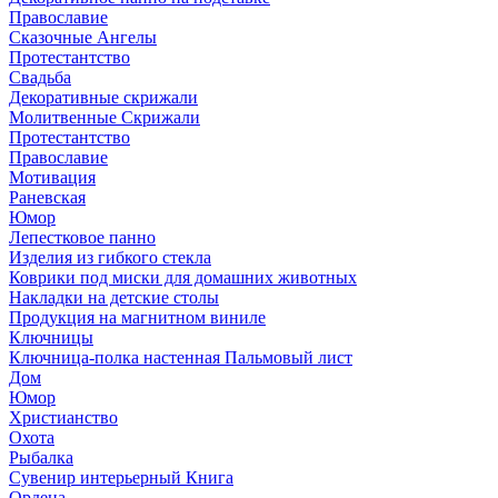
Православие
Сказочные Ангелы
Протестантство
Свадьба
Декоративные скрижали
Молитвенные Скрижали
Протестантство
Православие
Мотивация
Раневская
Юмор
Лепестковое панно
Изделия из гибкого стекла
Коврики под миски для домашних животных
Накладки на детские столы
Продукция на магнитном виниле
Ключницы
Ключница-полка настенная Пальмовый лист
Дом
Юмор
Христианство
Охота
Рыбалка
Сувенир интерьерный Книга
Ордена