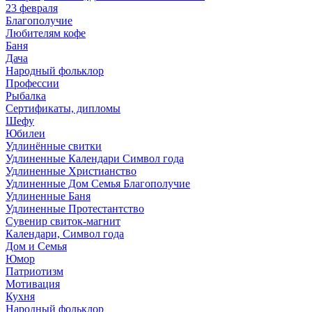
23 февраля
Благополучие
Любителям кофе
Баня
Дача
Народный фольклор
Профессии
Рыбалка
Сертификаты, дипломы
Шефу
Юбилеи
Удлинённые свитки
Удлиненные Календари Символ года
Удлиненные Христианство
Удлиненные Дом Семья Благополучие
Удлиненные Баня
Удлиненные Протестантство
Сувенир свиток-магнит
Календари, Символ года
Дом и Семья
Юмор
Патриотизм
Мотивация
Кухня
Народный фольклор