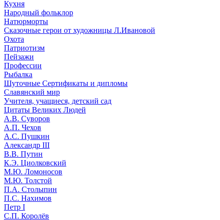
Кухня
Народный фольклор
Натюрморты
Сказочные герои от художницы Л.Ивановой
Охота
Патриотизм
Пейзажи
Профессии
Рыбалка
Шуточные Сертификаты и дипломы
Славянский мир
Учителя, учащиеся, детский сад
Цитаты Великих Людей
А.В. Суворов
А.П. Чехов
А.С. Пушкин
Александр III
В.В. Путин
К.Э. Циолковский
М.Ю. Ломоносов
М.Ю. Толстой
П.А. Столыпин
П.С. Нахимов
Петр I
С.П. Королёв