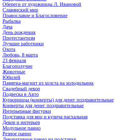
Обереги от художницы Л. Ивановой
Славянский мир
Православие и Благословение
Рыбалка
Дача
День рождения
Протестантизм
Лучшие работники
Охота
Любовь, 8 марта
23 февраля
Благополучие
Животные
Юбилей
Памятка-магнит из холста на холодильник
Свадебный декор
Подвеска в Авто
Купюрницы (конверты) для денег поздравительные
Конверты для денег поздравительные
Интерьерные фигурки
Подставка для яиц и кулича пасхальная
Декор и интерьер
Модульное панно
Резное панно
Декоративное панно на подставке