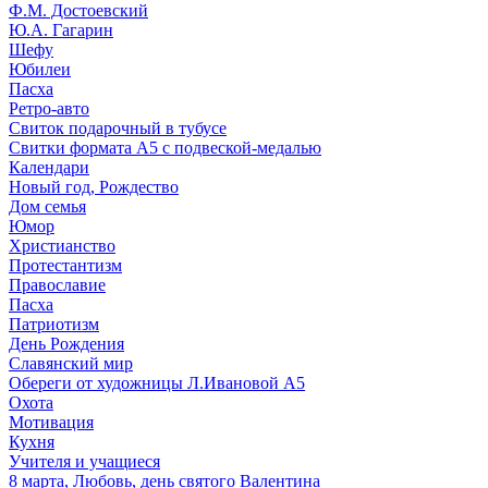
Ф.М. Достоевский
Ю.А. Гагарин
Шефу
Юбилеи
Пасха
Ретро-авто
Свиток подарочный в тубусе
Свитки формата А5 с подвеской-медалью
Календари
Новый год, Рождество
Дом семья
Юмор
Христианство
Протестантизм
Православие
Пасха
Патриотизм
День Рождения
Славянский мир
Обереги от художницы Л.Ивановой А5
Охота
Мотивация
Кухня
Учителя и учащиеся
8 марта, Любовь, день святого Валентина