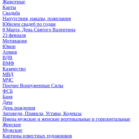
Животные
Карты
Свадьба
Напутствия, наказы, пожелания
Юбилеи свадеб по годам
8 Марта, День Святого Валентина
23 февраля
Мотивация
Юмор
Армия
ВДВ
ВМФ
Казачество
МВД
МЧС
Прочие Вооруженные Силы
ФСБ
Баня
Дача
День рождения
Заповеди, Правила, Уставы, Кодексы
Имена мужские и женские вертикальные и горизонтальные
Женские
Мужские
Картины известных художников