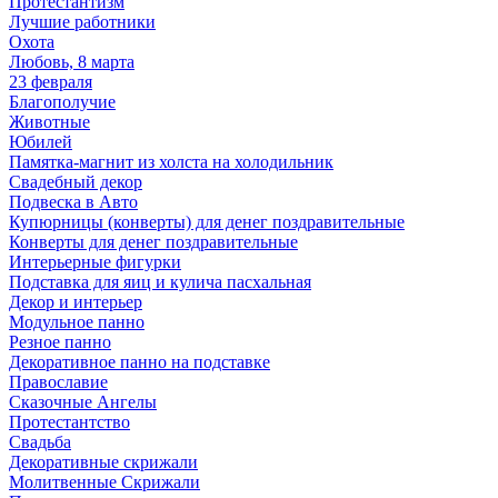
Протестантизм
Лучшие работники
Охота
Любовь, 8 марта
23 февраля
Благополучие
Животные
Юбилей
Памятка-магнит из холста на холодильник
Свадебный декор
Подвеска в Авто
Купюрницы (конверты) для денег поздравительные
Конверты для денег поздравительные
Интерьерные фигурки
Подставка для яиц и кулича пасхальная
Декор и интерьер
Модульное панно
Резное панно
Декоративное панно на подставке
Православие
Сказочные Ангелы
Протестантство
Свадьба
Декоративные скрижали
Молитвенные Скрижали