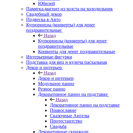
Юбилей
Памятка-магнит из холста на холодильник
Свадебный декор
Подвеска в Авто
Купюрницы (конверты) для денег
поздравительные
Назад
Купюрницы (конверты) для денег
поздравительные
Конверты для денег поздравительные
Интерьерные фигурки
Подставка для яиц и кулича пасхальная
Декор и интерьер
Назад
Декор и интерьер
Модульное панно
Резное панно
Декоративное панно на подставке
Назад
Декоративное панно на подставке
Православие
Сказочные Ангелы
Протестантство
Свадьба
Декоративные скрижали