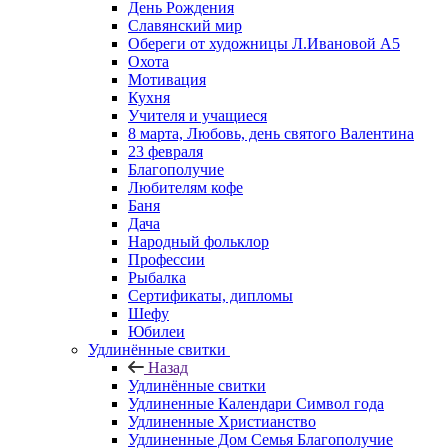
День Рождения
Славянский мир
Обереги от художницы Л.Ивановой А5
Охота
Мотивация
Кухня
Учителя и учащиеся
8 марта, Любовь, день святого Валентина
23 февраля
Благополучие
Любителям кофе
Баня
Дача
Народный фольклор
Профессии
Рыбалка
Сертификаты, дипломы
Шефу
Юбилеи
Удлинённые свитки
Назад
Удлинённые свитки
Удлиненные Календари Символ года
Удлиненные Христианство
Удлиненные Дом Семья Благополучие