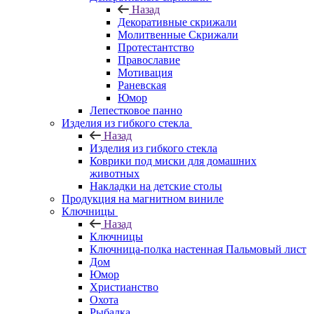
Назад
Декоративные скрижали
Молитвенные Скрижали
Протестантство
Православие
Мотивация
Раневская
Юмор
Лепестковое панно
Изделия из гибкого стекла
Назад
Изделия из гибкого стекла
Коврики под миски для домашних
животных
Накладки на детские столы
Продукция на магнитном виниле
Ключницы
Назад
Ключницы
Ключница-полка настенная Пальмовый лист
Дом
Юмор
Христианство
Охота
Рыбалка