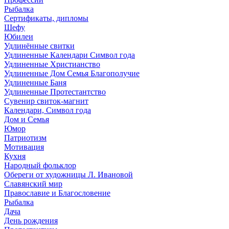
Рыбалка
Сертификаты, дипломы
Шефу
Юбилеи
Удлинённые свитки
Удлиненные Календари Символ года
Удлиненные Христианство
Удлиненные Дом Семья Благополучие
Удлиненные Баня
Удлиненные Протестантство
Сувенир свиток-магнит
Календари, Символ года
Дом и Семья
Юмор
Патриотизм
Мотивация
Кухня
Народный фольклор
Обереги от художницы Л. Ивановой
Славянский мир
Православие и Благословение
Рыбалка
Дача
День рождения