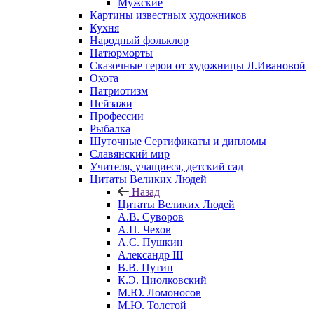
Мужские
Картины известных художников
Кухня
Народный фольклор
Натюрморты
Сказочные герои от художницы Л.Ивановой
Охота
Патриотизм
Пейзажи
Профессии
Рыбалка
Шуточные Сертификаты и дипломы
Славянский мир
Учителя, учащиеся, детский сад
Цитаты Великих Людей
Назад
Цитаты Великих Людей
А.В. Суворов
А.П. Чехов
А.С. Пушкин
Александр III
В.В. Путин
К.Э. Циолковский
М.Ю. Ломоносов
М.Ю. Толстой