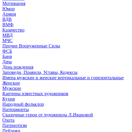
Мотивация
Юмор
Армия
ВДВ
ВМФ
Казачество
МВД
МЧС
Прочие Вооруженные Силы
ФСБ
Баня
Дача
День рождения
Заповеди, Правила, Уставы, Кодексы
Имена мужские и женские вертикальные и горизонтальные
Женские
Мужские
Картины известных художников
Кухня
Народный фольклор
Натюрморты
Сказочные герои от художницы Л.Ивановой
Охота
Патриотизм
Пейзажи