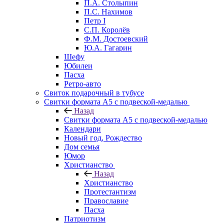
П.А. Столыпин
П.С. Нахимов
Петр I
С.П. Королёв
Ф.М. Достоевский
Ю.А. Гагарин
Шефу
Юбилеи
Пасха
Ретро-авто
Свиток подарочный в тубусе
Свитки формата А5 с подвеской-медалью
Назад
Свитки формата А5 с подвеской-медалью
Календари
Новый год, Рождество
Дом семья
Юмор
Христианство
Назад
Христианство
Протестантизм
Православие
Пасха
Патриотизм