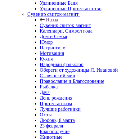
Удлиненные Баня
Удлиненные Протестантство
Сувенир свиток-магнит
Назад
Сувенир свиток-магнит
Календари, Символ года
Дом и Семья
Юмор
Патриотизм
Мотивация
Кухня
Народный фольклор
Обереги от художницы Л. Ивановой
Славянский мир
Православие и Благословение
Рыбалка
Дача
День рождения
Протестантизм
Лучшие работники
Охота
Любовь, 8 марта
23 февраля
Благополучие
Животные