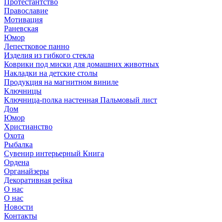
Протестантство
Православие
Мотивация
Раневская
Юмор
Лепестковое панно
Изделия из гибкого стекла
Коврики под миски для домашних животных
Накладки на детские столы
Продукция на магнитном виниле
Ключницы
Ключница-полка настенная Пальмовый лист
Дом
Юмор
Христианство
Охота
Рыбалка
Сувенир интерьерный Книга
Ордена
Органайзеры
Декоративная рейка
О нас
О нас
Новости
Контакты