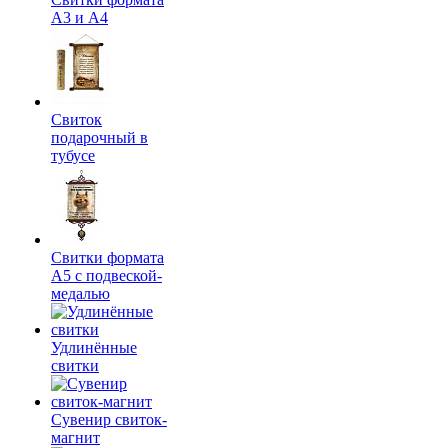
А3 и А4
Свиток
подарочный в
тубусе
Свитки формата
А5 с подвеской-
медалью
Удлинённые
свитки
Сувенир свиток-
магнит