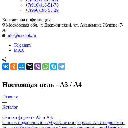
+7(916)416-51-70
+7(966)196-58-29
Контактная информация
Московская обл., г. Дзержинский, ул. Академика Жукова, 7-
А
info@usvitok.ru
Telegram
MAX
Настоящая цель - А3 / А4
Главная
—
Каталог
—
Свитки формата А3 и А4
Свиток подарочный в тубусе
Свитки формата А5 с подвеской-
медалью
Удлинённые свитки
Сувенир свиток-магнит
Памятка-