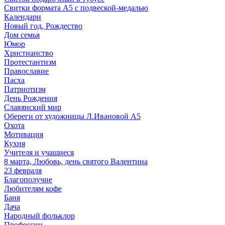
Свитки формата А5 с подвеской-медалью
Календари
Новый год, Рождество
Дом семья
Юмор
Христианство
Протестантизм
Православие
Пасха
Патриотизм
День Рождения
Славянский мир
Обереги от художницы Л.Ивановой А5
Охота
Мотивация
Кухня
Учителя и учащиеся
8 марта, Любовь, день святого Валентина
23 февраля
Благополучие
Любителям кофе
Баня
Дача
Народный фольклор
Профессии