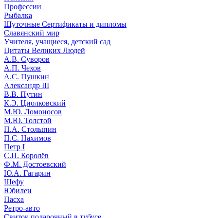
Профессии
Рыбалка
Шуточные Сертификаты и дипломы
Славянский мир
Учителя, учащиеся, детский сад
Цитаты Великих Людей
А.В. Суворов
А.П. Чехов
А.С. Пушкин
Александр III
В.В. Путин
К.Э. Циолковский
М.Ю. Ломоносов
М.Ю. Толстой
П.А. Столыпин
П.С. Нахимов
Петр I
С.П. Королёв
Ф.М. Достоевский
Ю.А. Гагарин
Шефу
Юбилеи
Пасха
Ретро-авто
Свиток подарочный в тубусе