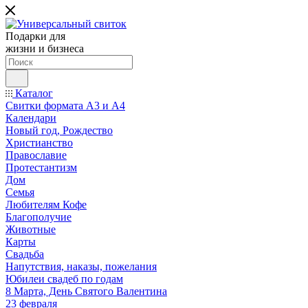
Подарки для
жизни и бизнеса
Каталог
Свитки формата А3 и А4
Календари
Новый год, Рождество
Христианство
Православие
Протестантизм
Дом
Семья
Любителям Кофе
Благополучие
Животные
Карты
Свадьба
Напутствия, наказы, пожелания
Юбилеи свадеб по годам
8 Марта, День Святого Валентина
23 февраля