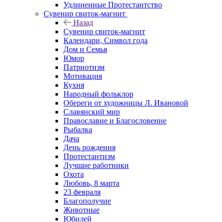
Удлиненные Протестантство
Сувенир свиток-магнит
Назад
Сувенир свиток-магнит
Календари, Символ года
Дом и Семья
Юмор
Патриотизм
Мотивация
Кухня
Народный фольклор
Обереги от художницы Л. Ивановой
Славянский мир
Православие и Благословение
Рыбалка
Дача
День рождения
Протестантизм
Лучшие работники
Охота
Любовь, 8 марта
23 февраля
Благополучие
Животные
Юбилей