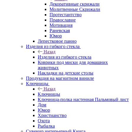
Декоративные скрижали
Молитвенные Скрижали
Протестантство
Православие
Мотивация
Раневская
Юмор
Лепестковое панно
Изделия из гибкого стекла
Назад
Изделия из гибкого стекла
Коврики под миски для домашних
животных
Накладки на детские столы
Продукция на магнитном виниле
Ключницы
Назад
Ключницы
Ключница-полка настенная Пальмовый лист
Дом
Юмор
Христианство
Охота
Рыбалка
Сувенир интерьерный Книга