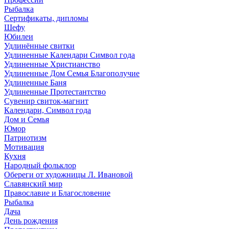
Рыбалка
Сертификаты, дипломы
Шефу
Юбилеи
Удлинённые свитки
Удлиненные Календари Символ года
Удлиненные Христианство
Удлиненные Дом Семья Благополучие
Удлиненные Баня
Удлиненные Протестантство
Сувенир свиток-магнит
Календари, Символ года
Дом и Семья
Юмор
Патриотизм
Мотивация
Кухня
Народный фольклор
Обереги от художницы Л. Ивановой
Славянский мир
Православие и Благословение
Рыбалка
Дача
День рождения