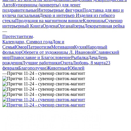
Авто
Купюрницы (конверты) для денег
поздравительные
Интерьерные фигурки
Подставка для яиц и
кулича пасхальная
Декор и интерьер
Изделия из гибкого
стекла
Продукция на магнитном виниле
Ключницы
Сувенир
интерьерный Книга
Ордена
Органайзеры
Декоративная рейка
—
Протестантизм
Календари, Символ года
Дом и
Семья
Юмор
Патриотизм
Мотивация
Кухня
Народный
фольклор
Обереги от художницы Л. Ивановой
Славянский
мир
Православие и Благословение
Рыбалка
Дача
День
рождения
Лучшие работники
Охота
Любовь, 8 марта
23
февраля
Благополучие
Животные
Юбилей
—
Притчи 11-24 - сувенир свиток-магнит