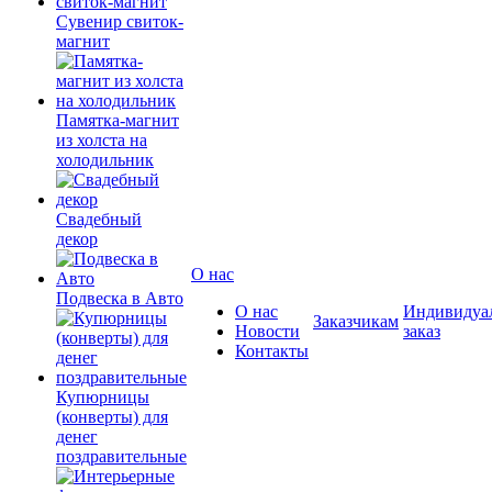
Сувенир свиток-
магнит
Памятка-магнит
из холста на
холодильник
Свадебный
декор
О нас
Подвеска в Авто
О нас
Индивидуа
Заказчикам
Новости
заказ
Контакты
Купюрницы
(конверты) для
денег
поздравительные