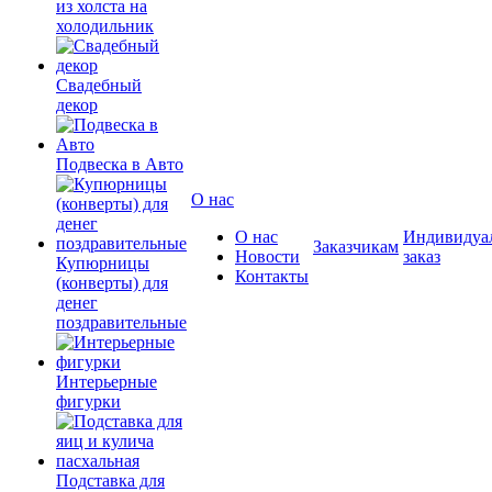
из холста на
холодильник
Свадебный
декор
Подвеска в Авто
О нас
О нас
Индивидуа
Заказчикам
Новости
заказ
Купюрницы
Контакты
(конверты) для
денег
поздравительные
Интерьерные
фигурки
Подставка для