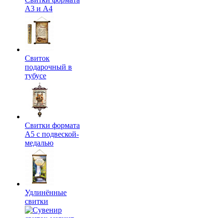
А3 и А4
Свиток
подарочный в
тубусе
Свитки формата
А5 с подвеской-
медалью
Удлинённые
свитки