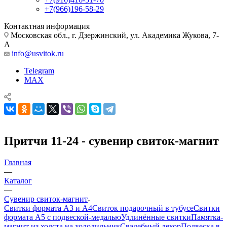
+7(966)196-58-29
Контактная информация
Московская обл., г. Дзержинский, ул. Академика Жукова, 7-
А
info@usvitok.ru
Telegram
MAX
Притчи 11-24 - сувенир свиток-магнит
Главная
—
Каталог
—
Сувенир свиток-магнит
Свитки формата А3 и А4
Свиток подарочный в тубусе
Свитки
формата А5 с подвеской-медалью
Удлинённые свитки
Памятка-
магнит из холста на холодильник
Свадебный декор
Подвеска в