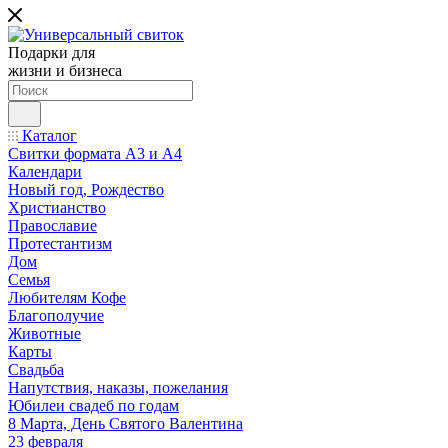
Подарки для
жизни и бизнеса
Каталог
Свитки формата А3 и А4
Календари
Новый год, Рождество
Христианство
Православие
Протестантизм
Дом
Семья
Любителям Кофе
Благополучие
Животные
Карты
Свадьба
Напутствия, наказы, пожелания
Юбилеи свадеб по годам
8 Марта, День Святого Валентина
23 февраля