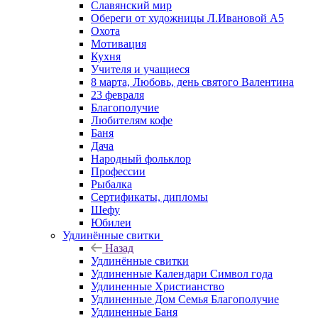
Славянский мир
Обереги от художницы Л.Ивановой А5
Охота
Мотивация
Кухня
Учителя и учащиеся
8 марта, Любовь, день святого Валентина
23 февраля
Благополучие
Любителям кофе
Баня
Дача
Народный фольклор
Профессии
Рыбалка
Сертификаты, дипломы
Шефу
Юбилеи
Удлинённые свитки
Назад
Удлинённые свитки
Удлиненные Календари Символ года
Удлиненные Христианство
Удлиненные Дом Семья Благополучие
Удлиненные Баня