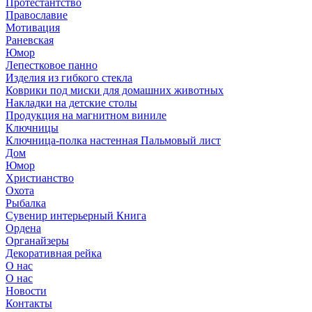
Протестантство
Православие
Мотивация
Раневская
Юмор
Лепестковое панно
Изделия из гибкого стекла
Коврики под миски для домашних животных
Накладки на детские столы
Продукция на магнитном виниле
Ключницы
Ключница-полка настенная Пальмовый лист
Дом
Юмор
Христианство
Охота
Рыбалка
Сувенир интерьерный Книга
Ордена
Органайзеры
Декоративная рейка
О нас
О нас
Новости
Контакты