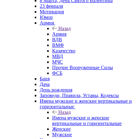
8 Марта, День Святого Валентина
23 февраля
Мотивация
Юмор
Армия
Назад
Армия
ВДВ
ВМФ
Казачество
МВД
МЧС
Прочие Вооруженные Силы
ФСБ
Баня
Дача
День рождения
Заповеди, Правила, Уставы, Кодексы
Имена мужские и женские вертикальные и
горизонтальные
Назад
Имена мужские и женские
вертикальные и горизонтальные
Женские
Мужские