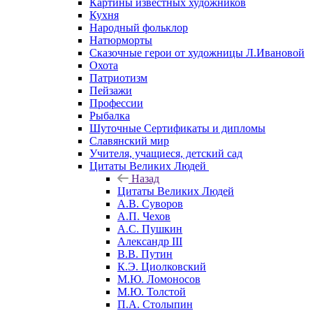
Картины известных художников
Кухня
Народный фольклор
Натюрморты
Сказочные герои от художницы Л.Ивановой
Охота
Патриотизм
Пейзажи
Профессии
Рыбалка
Шуточные Сертификаты и дипломы
Славянский мир
Учителя, учащиеся, детский сад
Цитаты Великих Людей
Назад
Цитаты Великих Людей
А.В. Суворов
А.П. Чехов
А.С. Пушкин
Александр III
В.В. Путин
К.Э. Циолковский
М.Ю. Ломоносов
М.Ю. Толстой
П.А. Столыпин