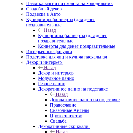
Памятка-магнит из холста на холодильник
Свадебный декор
Подвеска в Авто
Купюрницы (конверты) для денег
поздравительные
Назад
Купюрницы (конверты) для денег
поздравительные
Конверты для денег поздравительные
Интерьерные фигурки
Подставка для яиц и кулича пасхальная
Декор и интерьер
Назад
Декор и интерьер
Модульное панно
Резное панно
Декоративное панно на подставке
Назад
Декоративное панно на подставке
Православие
Сказочные Ангелы
Протестантство
Свадьба
Декоративные скрижали
Назад