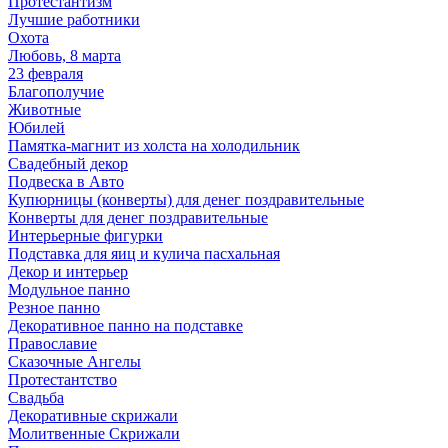
Протестантизм
Лучшие работники
Охота
Любовь, 8 марта
23 февраля
Благополучие
Животные
Юбилей
Памятка-магнит из холста на холодильник
Свадебный декор
Подвеска в Авто
Купюрницы (конверты) для денег поздравительные
Конверты для денег поздравительные
Интерьерные фигурки
Подставка для яиц и кулича пасхальная
Декор и интерьер
Модульное панно
Резное панно
Декоративное панно на подставке
Православие
Сказочные Ангелы
Протестантство
Свадьба
Декоративные скрижали
Молитвенные Скрижали