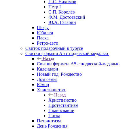
П.С. Нахимов
Петр I
С.П. Королёв
Ф.М. Достоевский
Ю.А. Гагарин
Шефу
Юбилеи
Пасха
Ретро-авто
Свиток подарочный в тубусе
Свитки формата А5 с подвеской-медалью
Назад
Свитки формата А5 с подвеской-медалью
Календари
Новый год, Рождество
Дом семья
Юмор
Христианство
Назад
Христианство
Протестантизм
Православие
Пасха
Патриотизм
День Рождения