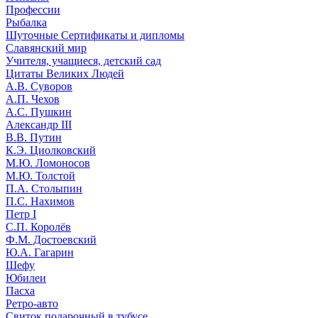
Профессии
Рыбалка
Шуточные Сертификаты и дипломы
Славянский мир
Учителя, учащиеся, детский сад
Цитаты Великих Людей
А.В. Суворов
А.П. Чехов
А.С. Пушкин
Александр III
В.В. Путин
К.Э. Циолковский
М.Ю. Ломоносов
М.Ю. Толстой
П.А. Столыпин
П.С. Нахимов
Петр I
С.П. Королёв
Ф.М. Достоевский
Ю.А. Гагарин
Шефу
Юбилеи
Пасха
Ретро-авто
Свиток подарочный в тубусе