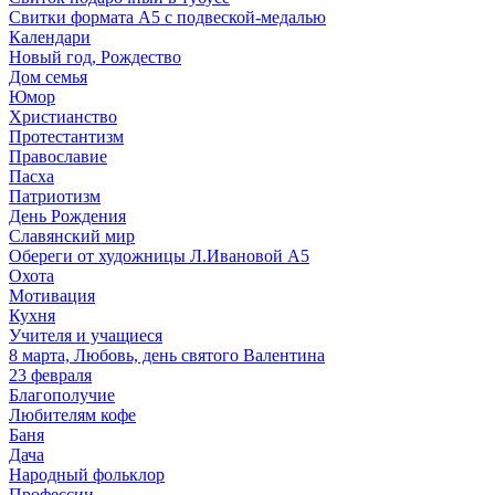
Свитки формата А5 с подвеской-медалью
Календари
Новый год, Рождество
Дом семья
Юмор
Христианство
Протестантизм
Православие
Пасха
Патриотизм
День Рождения
Славянский мир
Обереги от художницы Л.Ивановой А5
Охота
Мотивация
Кухня
Учителя и учащиеся
8 марта, Любовь, день святого Валентина
23 февраля
Благополучие
Любителям кофе
Баня
Дача
Народный фольклор
Профессии