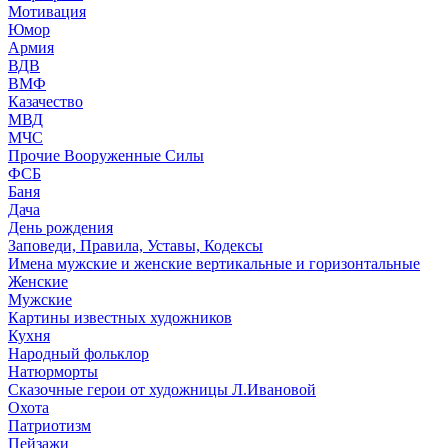
Мотивация
Юмор
Армия
ВДВ
ВМФ
Казачество
МВД
МЧС
Прочие Вооруженные Силы
ФСБ
Баня
Дача
День рождения
Заповеди, Правила, Уставы, Кодексы
Имена мужские и женские вертикальные и горизонтальные
Женские
Мужские
Картины известных художников
Кухня
Народный фольклор
Натюрморты
Сказочные герои от художницы Л.Ивановой
Охота
Патриотизм
Пейзажи